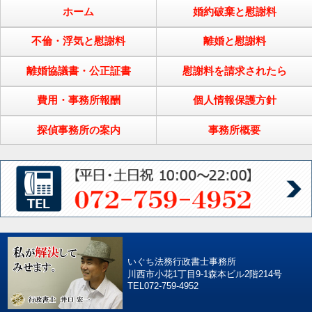
ホーム
婚約破棄と慰謝料
不倫・浮気と慰謝料
離婚と慰謝料
離婚協議書・公正証書
慰謝料を請求されたら
費用・事務所報酬
個人情報保護方針
探偵事務所の案内
事務所概要
いぐち法務行政書士事務所
川西市小花1丁目9-1森本ビル2階214号
TEL072-759-4952