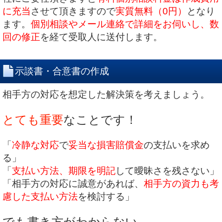
に充当
させて頂きますので
実質無料（0円）
となり
ます。
個別相談やメール連絡で詳細をお伺いし、数
回の修正
を経て受取人に送付します。
示談書・合意書の作成
相手方の対応を想定した解決策を考えましょう。
とても重要
なことです！
「
冷静な対応
で
妥当な損害賠償金
の支払いを求め
る」
「
支払い方法、期限を明記
して曖昧さを残さない」
「相手方の対応に誠意があれば、
相手方の資力も考
慮した支払い方法
を検討する」
でも書き方がわからない…