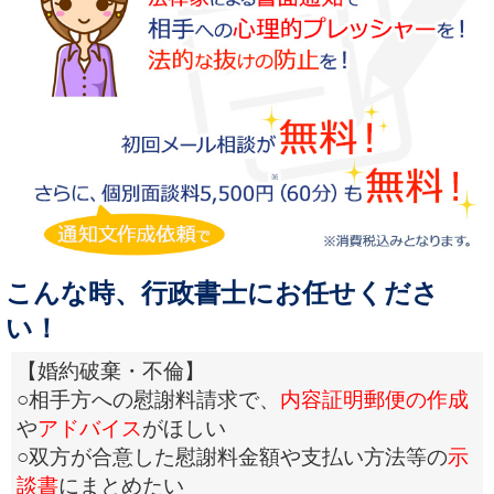
こんな時、行政書士にお任せくださ
い！
【婚約破棄・不倫】
○相手方への慰謝料請求で、
内容証明郵便の作成
や
アドバイス
がほしい
○双方が合意した慰謝料金額や支払い方法等の
示
談書
にまとめたい