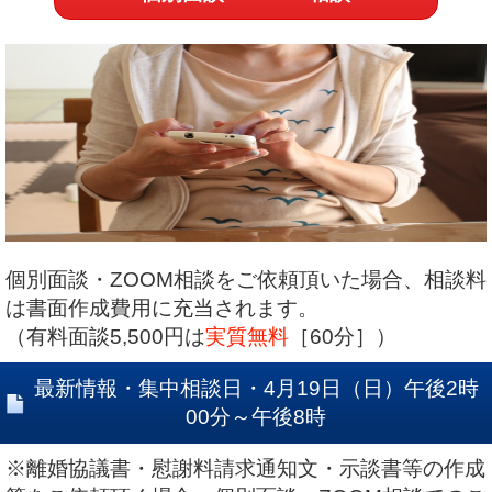
個別面談・ZOOM相談をご依頼頂いた場合、相談料
は書面作成費用に充当されます。
（有料面談5,500円は
実質無料
［60分］）
最新情報・集中相談日・4月19日（日）午後2時
00分～午後8時
※離婚協議書・慰謝料請求通知文・示談書等の作成